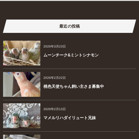
最近の投稿
2026年3月23日
ムーンチーク&ミントシナモン
2026年2月22日
桃色天使ちゃん飼い主さま募集中
2026年2月13日
マメルリハダイリュート兄妹