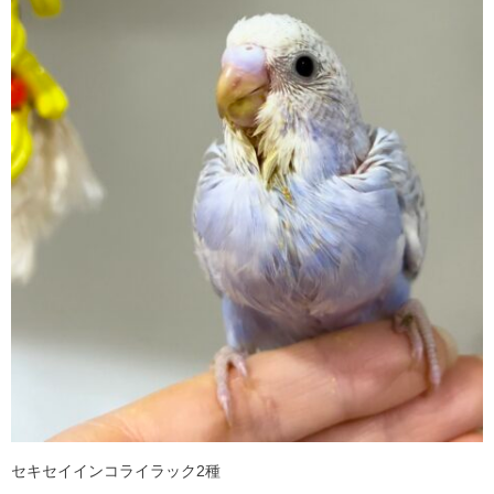
セキセイインコライラック2種