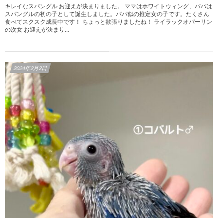
キレイなスパングル お迎えが決まりました。 ママはホワイトウィング、パパは
スパングルの初の子として誕生しました。パパ似の推定女の子です。たくさん
食べてスクスク成長中です！ ちょっと欲張りましたね！ ライラックオパーリン
の次女 お迎えが決まり...
2024年2月2日