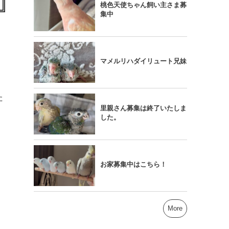
桃色天使ちゃん飼い主さま募
集中
マメルリハダイリュート兄妹
た
里親さん募集は終了いたしま
した。
お家募集中はこちら！
More