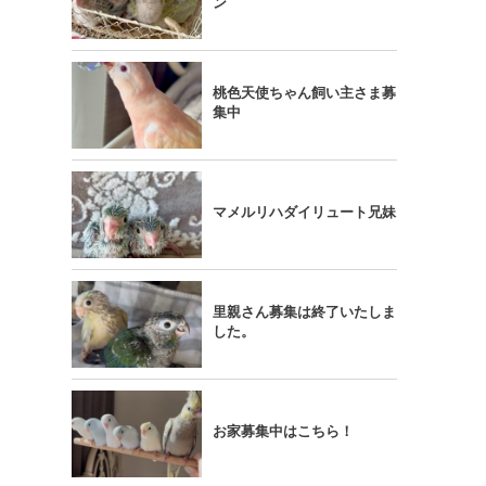
ン
桃色天使ちゃん飼い主さま募
集中
マメルリハダイリュート兄妹
里親さん募集は終了いたしま
した。
お家募集中はこちら！