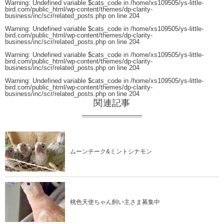
Warning
: Undefined variable $cats_code in
/home/xs109505/ys-little-
bird.com/public_html/wp-content/themes/dp-clarity-
business/inc/scr/related_posts.php
on line
204
Warning
: Undefined variable $cats_code in
/home/xs109505/ys-little-
bird.com/public_html/wp-content/themes/dp-clarity-
business/inc/scr/related_posts.php
on line
204
Warning
: Undefined variable $cats_code in
/home/xs109505/ys-little-
bird.com/public_html/wp-content/themes/dp-clarity-
business/inc/scr/related_posts.php
on line
204
Warning
: Undefined variable $cats_code in
/home/xs109505/ys-little-
bird.com/public_html/wp-content/themes/dp-clarity-
business/inc/scr/related_posts.php
on line
204
関連記事
ムーンチーク&ミントシナモン
桃色天使ちゃん飼い主さま募集中