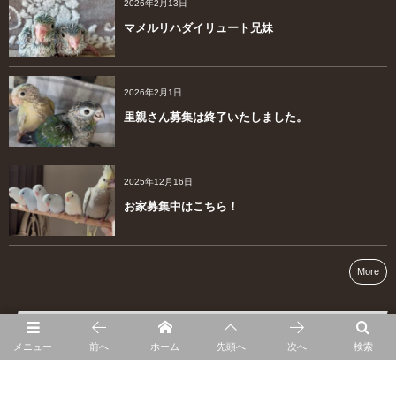
2026年2月13日
マメルリハダイリュート兄妹
2026年2月1日
里親さん募集は終了いたしました。
2025年12月16日
お家募集中はこちら！
More
MAP
メニュー
前へ
ホーム
先頭へ
次へ
検索