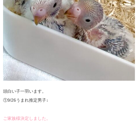
頭白い子一羽います。
①9/26うまれ推定男子↓
ご家族様決定しました。