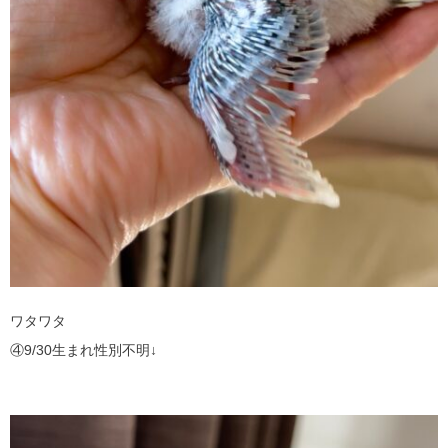
ワタワタ
④9/30生まれ性別不明↓