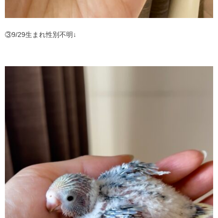
③9/29生まれ性別不明↓