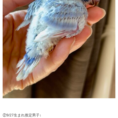
②9/27生まれ推定男子↓