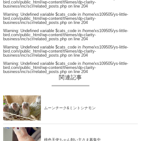
bird.com/public_html/wp-content/themes/dp-clarity-
business/inc/scr/related_posts.php
on line
204
Warning
: Undefined variable $cats_code in
/home/xs109505/ys-little-
bird.com/public_html/wp-content/themes/dp-clarity-
business/inc/scr/related_posts.php
on line
204
Warning
: Undefined variable $cats_code in
/home/xs109505/ys-little-
bird.com/public_html/wp-content/themes/dp-clarity-
business/inc/scr/related_posts.php
on line
204
Warning
: Undefined variable $cats_code in
/home/xs109505/ys-little-
bird.com/public_html/wp-content/themes/dp-clarity-
business/inc/scr/related_posts.php
on line
204
Warning
: Undefined variable $cats_code in
/home/xs109505/ys-little-
bird.com/public_html/wp-content/themes/dp-clarity-
business/inc/scr/related_posts.php
on line
204
関連記事
ムーンチーク&ミントシナモン
桃色天使ちゃん飼い主さま募集中