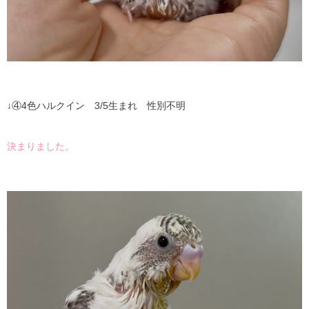
↓④4色ハルクイン 3/5生まれ 性別不明
決まりました。