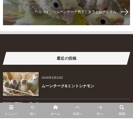
ウロコインコムーンチーク男子と女子とおチビさん
最近の投稿
2026年3月23日
ムーンチーク&ミントシナモン
2026年2月22日
メニュー
前へ
ホーム
先頭へ
次へ
検索
桃色天使ちゃん飼い主さま募集中