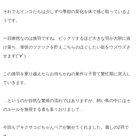
それでもインコたちは少しずつ季節の変化を体で感じ取っているよ
うです。
一目瞭然なのは換羽ですね。ビックリするほど大きな羽が大胆に抜
け落ち、筆状のツクツクを貯えこちらのほぐしたい欲をウズウズさ
せます(ﾟ∀ﾟ)
この換羽を乗り越えたらお待ちかねの巣作り子育て繁忙期に突入し
ていきます。
…というのが自然な繁殖の流れではありますが、飼い鳥の中にはそ
のルールを無視する者も多々おりまして…
今回もアキクサコピちゃんペアが魅せてくれました。麗しの2羽で