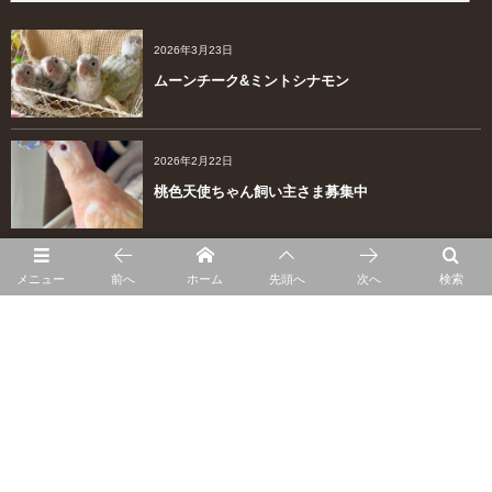
2026年3月23日
ムーンチーク&ミントシナモン
2026年2月22日
桃色天使ちゃん飼い主さま募集中
2026年2月13日
メニュー
前へ
ホーム
先頭へ
次へ
検索
マメルリハダイリュート兄妹
2026年2月1日
里親さん募集は終了いたしました。