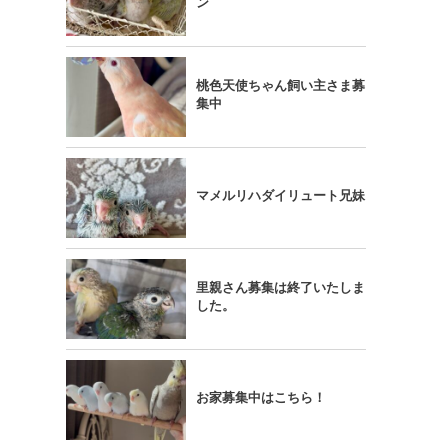
ン
桃色天使ちゃん飼い主さま募
集中
マメルリハダイリュート兄妹
里親さん募集は終了いたしま
した。
お家募集中はこちら！