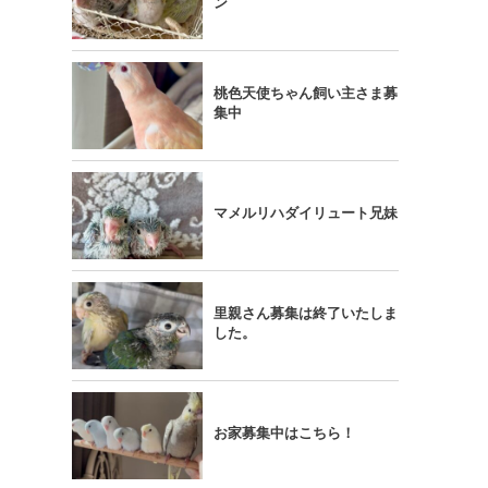
ン
桃色天使ちゃん飼い主さま募
集中
マメルリハダイリュート兄妹
里親さん募集は終了いたしま
した。
お家募集中はこちら！