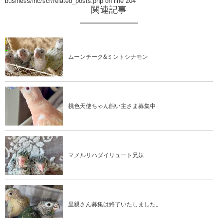
business/inc/scr/related_posts.php
on line
204
関連記事
ムーンチーク&ミントシナモン
桃色天使ちゃん飼い主さま募集中
マメルリハダイリュート兄妹
里親さん募集は終了いたしました。